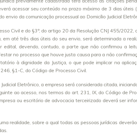
a jurídica previamente cadastrada terá acesso às citações pen
verá acessar seu conteúdo no prazo máximo de 3 dias úteis (
 envio da comunicação processual ao Domicílio Judicial Eletrôn
esso Civil e do §3º, do artigo 20 da Resolução CNJ 455/2022, 
, em até três dias úteis do seu envio, será determinada a real
por edital, devendo, contudo, a parte que não confirmou a leit
festar no processo que houve justa causa para a não confirma
tatório à dignidade da Justiça, o que pode implicar na aplica
 246, §1-C, do Código de Processo Civil.
Judicial Eletrônico, a empresa será considerada citada, iniciand
guinte ao acesso, nos termos do art. 231, IX, do Código de Pr
mpresa ou escritório de advocacia terceirizado deverá ser inf
 uma realidade, sobre a qual todas as pessoas jurídicas deverão
das.