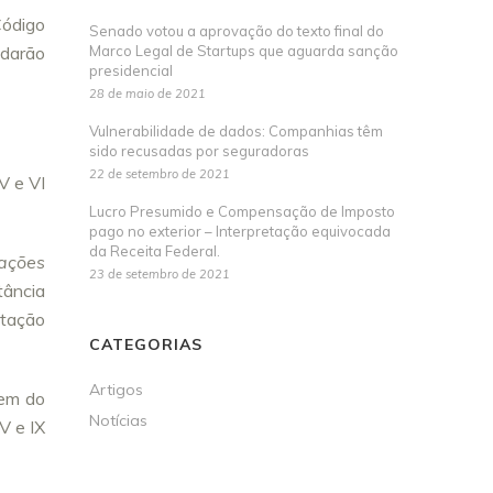
Código
Senado votou a aprovação do texto final do
 darão
Marco Legal de Startups que aguarda sanção
presidencial
28 de maio de 2021
Vulnerabilidade de dados: Companhias têm
sido recusadas por seguradoras
22 de setembro de 2021
V e VI
Lucro Presumido e Compensação de Imposto
pago no exterior – Interpretação equivocada
da Receita Federal.
ações
23 de setembro de 2021
tância
itação
CATEGORIAS
Artigos
gem do
Notícias
V e IX