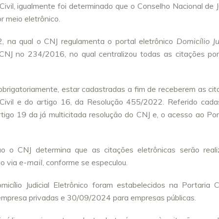
ivil, igualmente foi determinado que o Conselho Nacional de J
 meio eletrônico.
2, na qual o CNJ regulamenta o portal eletrônico
Domicílio Ju
 CNJ no 234/2016, no qual centralizou todas as citações po
obrigatoriamente, estar cadastradas a fim de receberem as cit
Civil e do artigo 16, da Resolução 455/2022. Referido cada
igo 19 da já multicitada resolução do CNJ e, o acesso ao Por
ão o CNJ determina que as citações eletrônicas serão real
ão via
e-mail
, conforme se especulou.
icílio Judicial Eletrônico foram estabelecidos na Portaria 
empresa privadas e 30/09/2024 para empresas públicas.