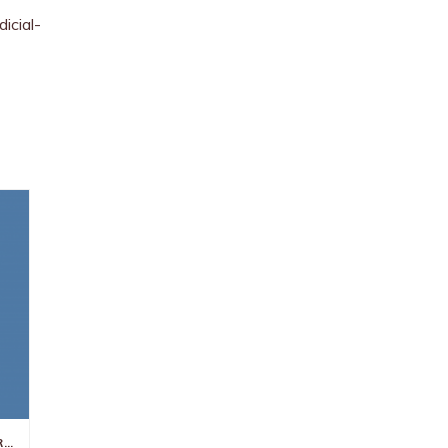
icial-
🏠HOLDINGS PATRIMONIAIS: MORAR NO IMÓVEL DA EMPRESA PODE FICAR CARO COM A REFORMA TRIBUTÁRIA