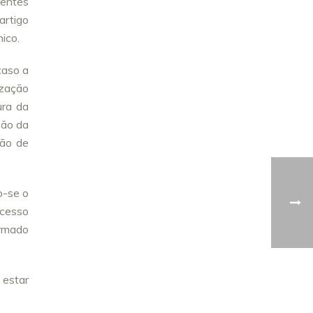
dentes
artigo
ico.
caso a
ização
ura da
ção da
ção de
o-se o
ocesso
ormado
 estar