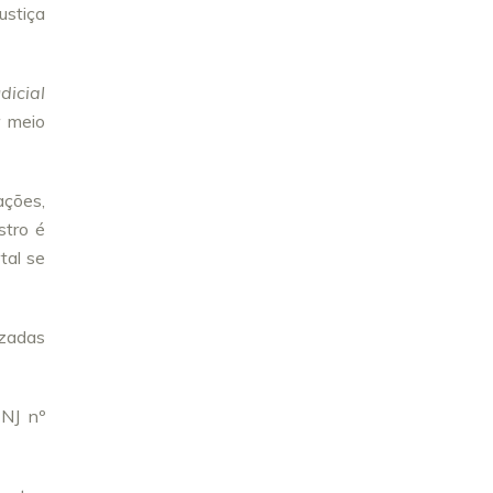
ustiça
dicial
r meio
ações,
stro é
tal se
izadas
CNJ nº