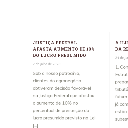
Acompanhe as notícias de maior i
Notícias
JUSTIÇA FEDERAL
A IL
AFASTA AUMENTO DE 10%
DA R
DO LUCRO PRESUMIDO
24 de ju
7 de julho de 2026
1. Con
Sob o nosso patrocínio,
Estrat
clientes do agronegócio
prepar
obtiveram decisão favorável
tribut
na Justiça Federal que afastou
futura
o aumento de 10% no
já co
percentual de presunção do
estão
lucro presumido previsto na Lei
subest
[...]