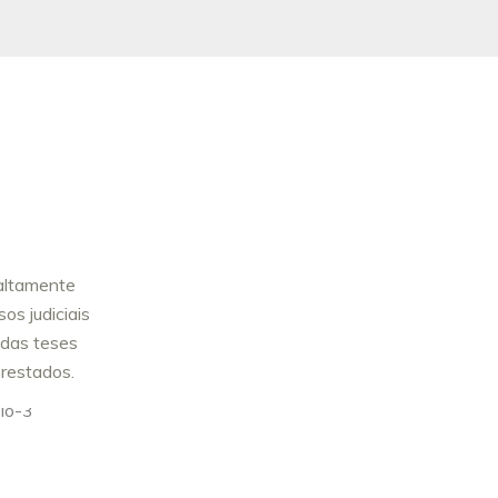
 altamente
os judiciais
 das teses
prestados.