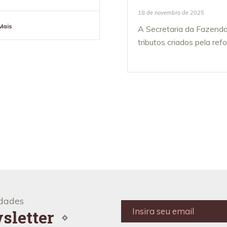
18 de novembro de 2025
Mais
A Secretaria da Fazend
tributos criados pela refor
CIAS
VEJ
idades
Insira
sletter
seu
email
*