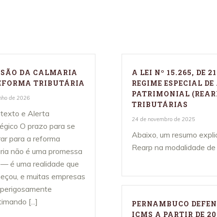
nteresse público
Dicas e sug
No
USÃO DA CALMARIA
A LEI Nº 15.265, DE 
EFORMA TRIBUTÁRIA
REGIME ESPECIAL D
PATRIMONIAL (REARP
nho de 2026
TRIBUTÁRIAS
texto e Alerta
24 de novembro de 2025
égico O prazo para se
Abaixo, um resumo explic
ar para a reforma
Rearp na modalidade de [.
ária não é uma promessa
 — é uma realidade que
meçou, e muitas empresas
 perigosamente
imando [...]
PERNAMBUCO DEFEND
ICMS A PARTIR DE 20