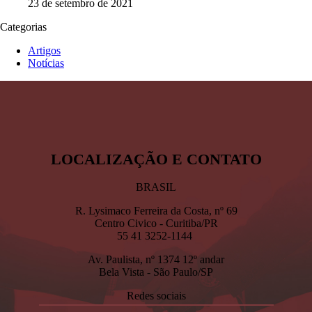
23 de setembro de 2021
Categorias
Artigos
Notícias
BRASIL
R. Lysimaco Ferreira da Costa, nº 69
Centro Civico - Curitiba/PR
55 41 3252-1144
Av. Paulista, nº 1374 12º andar
Bela Vista - São Paulo/SP
Redes sociais