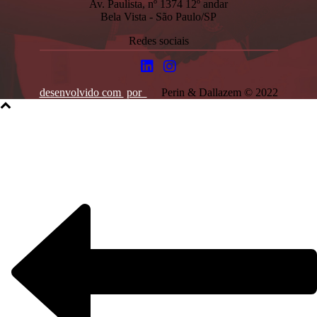
Av. Paulista, nº 1374 12º andar
Bela Vista - São Paulo/SP
Redes sociais
desenvolvido com
por
Perin & Dallazem © 2022