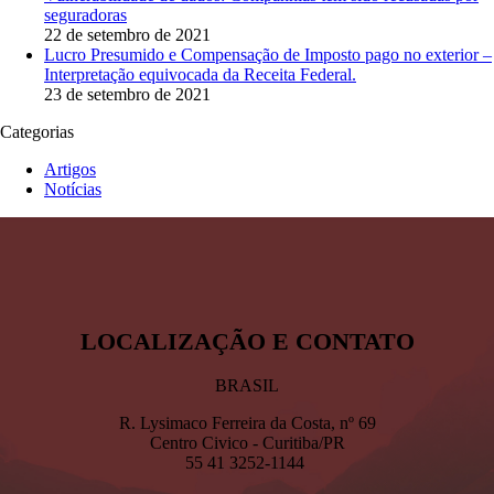
seguradoras
22 de setembro de 2021
Lucro Presumido e Compensação de Imposto pago no exterior –
Interpretação equivocada da Receita Federal.
23 de setembro de 2021
Categorias
Artigos
Notícias
BRASIL
R. Lysimaco Ferreira da Costa, nº 69
Centro Civico - Curitiba/PR
55 41 3252-1144