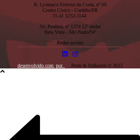
R. Lysimaco Ferreira da Costa, nº 69
Centro Civico - Curitiba/PR
55 41 3252-1144
Av. Paulista, nº 1374 12º andar
Bela Vista - São Paulo/SP
Redes sociais
desenvolvido com
por
Perin & Dallazem © 2022