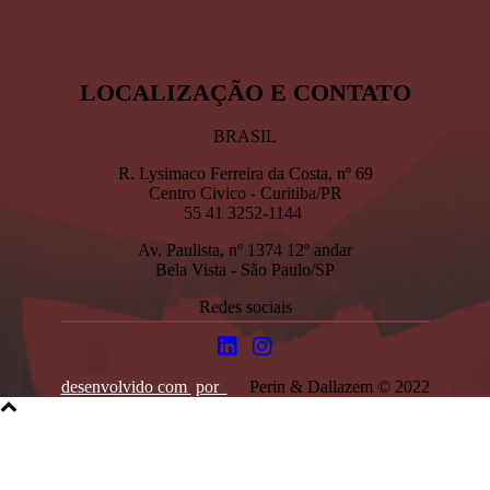
BRASIL
R. Lysimaco Ferreira da Costa, nº 69
Centro Civico - Curitiba/PR
55 41 3252-1144
Av. Paulista, nº 1374 12º andar
Bela Vista - São Paulo/SP
Redes sociais
desenvolvido com
por
Perin & Dallazem © 2022