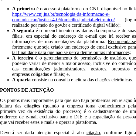
A primeira
é o acesso à plataforma do CNJ, disponível no lin
https://www.cnj.jus.br/tecnologia-da-informacao-e-
comunicacao/justica-4-0/domicilio-judicial-eletronico/
(login
realizado por meio do gov.br e certificado digital válido);
A segunda
é o preenchimento dos dados da empresa e de sua
filiais, em especial do endereço de e-mail que irá receber as
informações de movimentações da plataforma.
Recomenda-se
fortemente que seja criado um endereço de email exclusivo para
tal finalidade para que não se perca dentre outras informações;
A terceira
é o gerenciamento de permissões de usuários, qu
poderão variar de menor a maior acesso, inclusive do conteúdo
das comunicações (administradores, gestores, prepostos e
empresas coligadas e filiais) e,
A quarta
consiste na consulta e leitura das citações eletrônicas.
PONTOS DE ATENÇÃO
Os pontos mais importantes para que não haja problemas em relação à
leitura das
citações
(quando a empresa toma conhecimento pela
primeira vez da existência do processo) é o cadastramento de um
endereço de e-mail exclusivo para o DJE e a capacitação da pessoa
que vai receber estes e-mails e operar a plataforma.
Deverá ser dada atenção especial à aba
citação
, conforme figur