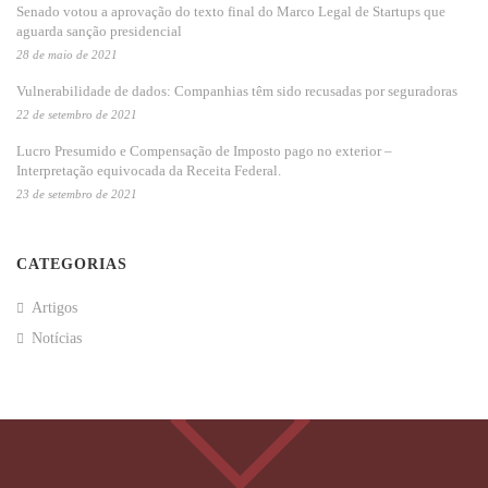
Senado votou a aprovação do texto final do Marco Legal de Startups que
aguarda sanção presidencial
28 de maio de 2021
Vulnerabilidade de dados: Companhias têm sido recusadas por seguradoras
22 de setembro de 2021
Lucro Presumido e Compensação de Imposto pago no exterior –
Interpretação equivocada da Receita Federal.
23 de setembro de 2021
CATEGORIAS
Artigos
Notícias